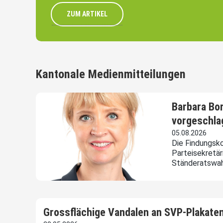
ZUM ARTIKEL
Kantonale Medienmitteilungen
Barbara Bo
vorgeschla
05.08.2026
Die Findungsk
Parteisekretär
Ständeratswah
Grossflächige Vandalen an SVP-Plakate